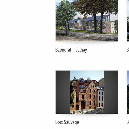
Balmoral – Jalhay
B
Bois Sauvage
B