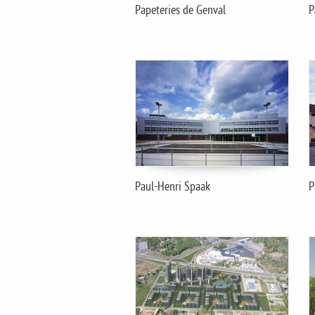
Papeteries de Genval
P
Paul-Henri Spaak
P