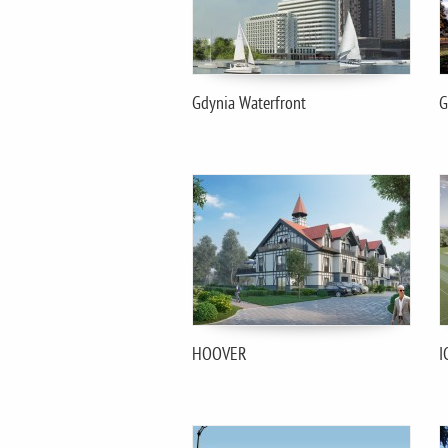
Gdynia Waterfront
G
HOOVER
I