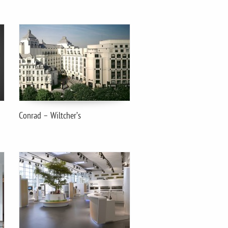
Conrad – Wiltcher’s