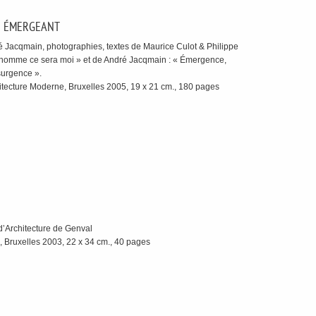
E ÉMERGEANT
 Jacqmain, photographies, textes de Maurice Culot & Philippe
t homme ce sera moi » et de André Jacqmain : « Émergence,
surgence ».
itecture Moderne, Bruxelles 2005, 19 x 21 cm., 180 pages
 d’Architecture de Genval
 Bruxelles 2003, 22 x 34 cm., 40 pages