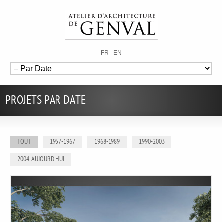
FR
-
EN
PROJETS PAR DATE
TOUT
1957-1967
1968-1989
1990-2003
2004-AUJOURD'HUI