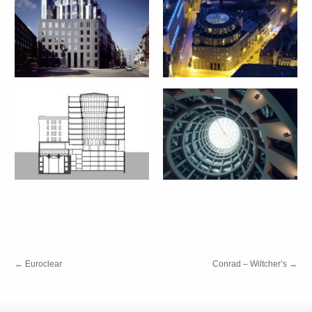
←
Euroclear
Conrad – Wiltcher’s
→