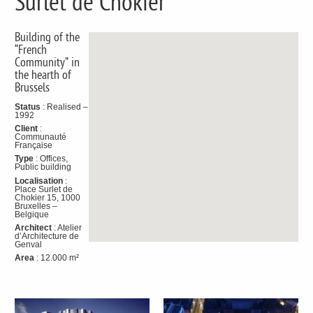
Surlet de Chokier
Building of the
“French
Community” in
the hearth of
Brussels
Status
: Realised –
1992
Client
:
Communauté
Française
Type
: Offices,
Public building
Localisation
:
Place Surlet de
Chokier 15, 1000
Bruxelles –
Belgique
Architect
: Atelier
d’Architecture de
Genval
Area
: 12.000 m²