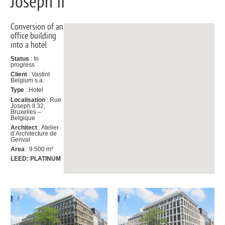
Joseph II
Conversion of an
office building
into a hotel
Status
: In
progress
Client
: Vastint
Belgium s.a.
Type
: Hotel
Localisation
: Rue
Joseph II 32,
Bruxelles –
Belgique
Architect
: Atelier
d’Architecture de
Genval
Area
: 9.500 m²
LEED: PLATINUM