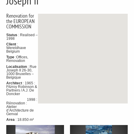
Joseph II
Renovation for
the EUROPEAN
COMMISSION
Status
: Realised –
1998
Client
:
Wereldhave
Belgium
Type
:Offices,
Renovation
Localisation
: Rue
Joseph II 26-30,
1000 Bruxelles –
Belgique
Architect
: 1965 :
Fitzroy Robinson &
Partners / A.J. De
Doncker
1998 :
Rénovation :
Atelier
d’Architecture de
Genval
Area
: 18.850 m²